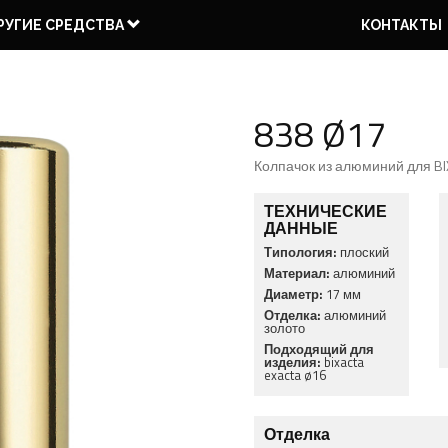
РУГИЕ СРЕДСТВА
КОНТАКТЫ
838 Ø17
Колпачок из алюминий для BI
2 ЧАСТЕЙ
3 ЧАСТЕЙ
ПРОФИЛИ
КАРТОЧНЫЕ
ОСЕВАЯ
СИСТЕМЫ
ПЕТЛИ
ПЕТЛЯ
НАВЕСКИ
КОЛПАЧКИ
ИНСТРУМЕНТЫ
ЗАДВИЖКИ
ЕВРОПАЗ
ТЕХНИЧЕСКИЕ
ДАННЫЕ
Типология:
плоский
Материал:
алюминий
Диаметр:
17 мм
Отделка:
алюминий
золото
Подходящий для
изделия:
bixacta
exacta ø16
Отделка