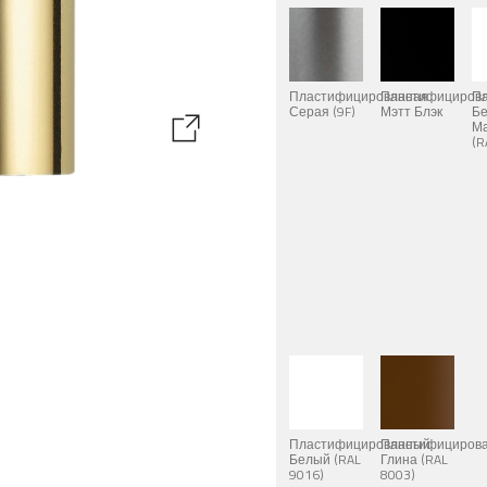
Пластифицированная
Пластифициров
П
Серая (9F)
Мэтт Блэк
Б
М
(R
Пластифицированный
Пластифициров
Белый (RAL
Глина (RAL
9016)
8003)