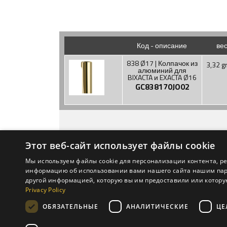
Код - описание
ве
838 Ø17 | Колпачок из
3,32 g
алюминий для
BIXACTA и EXACTA Ø16
GC838170JO02
Этот веб-сайт использует файлы cookie
Мы используем файлы cookie для персонализации контента, р
информацию об использовании вами нашего сайта нашим партн
KОМПАНИЯ
OTLAV S.P.A
другой информацией, которую вы им предоставили или которую
НОВОСТИ
Privacy Policy
Via Angelo Padovan 2, 31025
СКАЧАТЬ
Piave (TV) - Italy
ОБЯЗАТЕЛЬНЫЕ
АНАЛИТИЧЕСКИЕ
ЦЕ
PRIVACY
tel. +39 0438 4611 -
info@ot
P.Iva 01171050261 |
Privacy