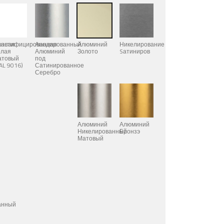
анная
ластифицированная
Анодированный
Алюминий
Никелирование
елая
Алюминий
Золото
Sатиниров
атовый
под
AL 9016)
Сатинированное
Серебро
Алюминий
Алюминий
Никелированный
Бронзэ
Матовый
анный