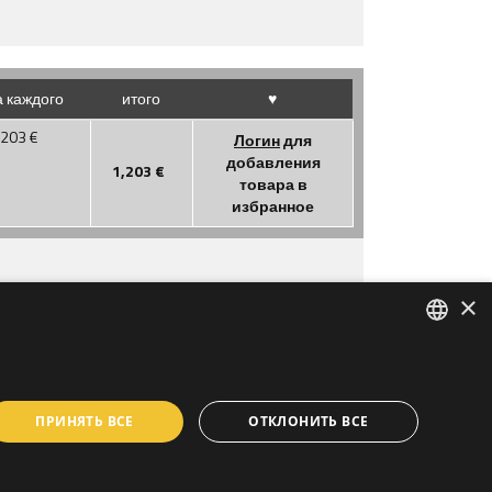
 каждого
итого
♥
,203
€
Логин
для
добавления
1,203
€
товара в
избранное
×
ENGLISH
OTLAV ГРУППА S.P.A
SPANISH
ПРИНЯТЬ ВСЕ
ОТКЛОНИТЬ ВСЕ
PROGETTO
FINANZIATO CON IL
FRENCH
POR FESR 2014 -
2020
REGIONE VENETO
GERMAN