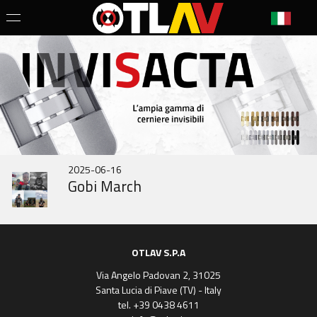
2026-07-01
2025-10-31
2025-06-16
STORIA DELLE...
IN343 nuovo modello
Gobi March
OTLAV S.P.A
Via Angelo Padovan 2, 31025
Santa Lucia di Piave (TV) - Italy
tel. +39 0438 4611