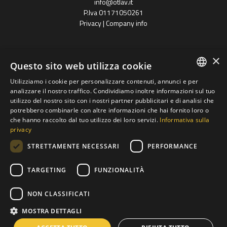
info@otlav.it
P.Iva 01171050261
Privacy
|
Company info
×
Questo sito web utilizza cookie
Utilizziamo i cookie per personalizzare contenuti, annunci e per
ENGLISH
analizzare il nostro traffico. Condividiamo inoltre informazioni sul tuo
utilizzo del nostro sito con i nostri partner pubblicitari e di analisi che
Progetto finanziato
SPANISH
potrebbero combinarle con altre informazioni che hai fornito loro o
con il POR FESR 2014 - 2020
Regione Veneto
che hanno raccolto dal tuo utilizzo dei loro servizi.
Informativa sulla
FRENCH
privacy
Gruppo Otlav S.P.A
GERMAN
STRETTAMENTE NECESSARI
PERFORMANCE
POLISH
TARGETING
FUNZIONALITÀ
RUSSIAN
ITALIAN
NON CLASSIFICATI
MOSTRA DETTAGLI