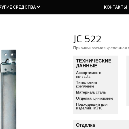
РУГИЕ СРЕДСТВА
КОНТАКТЫ
JC 522
Привинчиваемая крепежная пл
2 ЧАСТЕЙ
3 ЧАСТЕЙ
ПРОФИЛИ
КАРТОЧНЫЕ
ОСЕВАЯ
СИСТЕМЫ
ПЕТЛИ
ПЕТЛЯ
НАВЕСКИ
КОЛПАЧКИ
ИНСТРУМЕНТЫ
ЗАДВИЖКИ
ЕВРОПАЗ
ТЕХНИЧЕСКИЕ
ДАННЫЕ
Ассортимент:
invisacta
Типология:
крепление
Материал:
сталь
Отделка:
цинкование
Подходящий для
изделия:
in310
Отделка