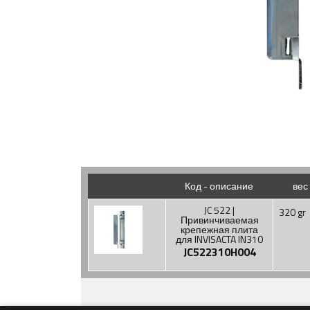
Код - описание
вес
JC 522 |
320 gr
Привинчиваемая
крепежная плита
для INVISACTA IN310
JC522310H004