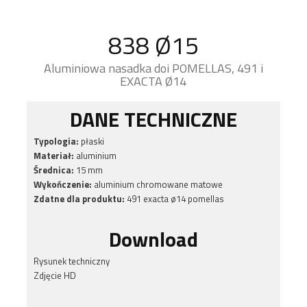
838 Ø15
Aluminiowa nasadka doi POMELLAS, 491 i
EXACTA Ø14
DANE TECHNICZNE
Typologia:
płaski
Materiał:
aluminium
Średnica:
15 mm
Wykończenie:
aluminium chromowane matowe
Zdatne dla produktu:
491 exacta ø14 pomellas
Download
Rysunek techniczny
Zdjęcie HD