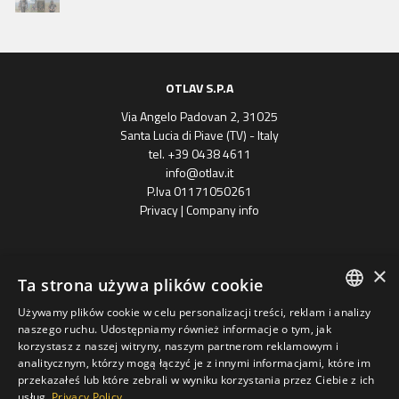
OTLAV S.P.A
Via Angelo Padovan 2, 31025
Santa Lucia di Piave (TV) - Italy
tel. +39 0438 4611
info@otlav.it
P.Iva 01171050261
Privacy
|
Company info
×
Ta strona używa plików cookie
Używamy plików cookie w celu personalizacji treści, reklam i analizy
ENGLISH
naszego ruchu. Udostępniamy również informacje o tym, jak
korzystasz z naszej witryny, naszym partnerom reklamowym i
Progetto finanziato
SPANISH
analitycznym, którzy mogą łączyć je z innymi informacjami, które im
con il POR FESR 2014 - 2020
Regione Veneto
przekazałeś lub które zebrali w wyniku korzystania przez Ciebie z ich
FRENCH
usług.
Privacy Policy