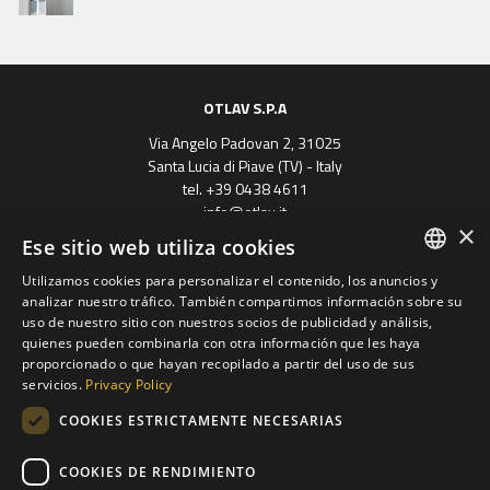
OTLAV S.P.A
Via Angelo Padovan 2, 31025
Santa Lucia di Piave (TV) - Italy
tel. +39 0438 4611
info@otlav.it
×
P.Iva 01171050261
Ese sitio web utiliza cookies
Privacy
|
Company info
Utilizamos cookies para personalizar el contenido, los anuncios y
ENGLISH
analizar nuestro tráfico. También compartimos información sobre su
uso de nuestro sitio con nuestros socios de publicidad y análisis,
SPANISH
quienes pueden combinarla con otra información que les haya
proporcionado o que hayan recopilado a partir del uso de sus
FRENCH
servicios.
Privacy Policy
GERMAN
COOKIES ESTRICTAMENTE NECESARIAS
Progetto finanziato
POLISH
con il POR FESR 2014 - 2020
Regione Veneto
COOKIES DE RENDIMIENTO
RUSSIAN