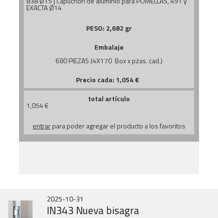
838 Ø15 | Capuchón de aluminio para POMELLAS, 491 y
EXACTA Ø14
PESO:
2,682 gr
Embalaje
680 PIEZAS (4X170 Box x pzas. cad.)
Precio cada:
1,054
€
total artículo
1,054
€
entrar
para poder agregar el producto a los favoritos
2026-07-01
2026-06-30
2025-10-31
STORIA DELLE...
GOBI MARCH
IN343 Nueva bisagra