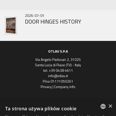
2026-07-01
2025-10-31
2025-06-30
DOOR HINGES HISTORY
IN343 BRAND NEW
GOBI MARCH
OTLAV S.P.A
Via Angelo Padovan 2, 31025
Santa Lucia di Piave (TV) - Italy
tel. +39 0438 4611
info@otlav.it
P.Iva 01171050261
Privacy
|
Company info
×
Ta strona używa plików cookie