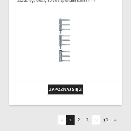
Zawias regulowany 3D z 9 trzpieniami 8,6x55 mm
ZAPOZNAJ SIĘ Z
«
1
2
3
...
10
»