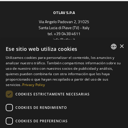
OTLAV S.P.A
Via Angelo Padovan 2, 31025
Santa Lucia di Piave (TV) - Italy
tel. +39 0438 4611
info@otlav.it
×
P.Iva 01171050261
Ese sitio web utiliza cookies
Privacy
|
Company info
Utilizamos cookies para personalizar el contenido, los anuncios y
ENGLISH
analizar nuestro tráfico. También compartimos información sobre su
uso de nuestro sitio con nuestros socios de publicidad y análisis,
SPANISH
quienes pueden combinarla con otra información que les haya
proporcionado o que hayan recopilado a partir del uso de sus
FRENCH
servicios.
Privacy Policy
GERMAN
COOKIES ESTRICTAMENTE NECESARIAS
Progetto finanziato
POLISH
con il POR FESR 2014 - 2020
Regione Veneto
COOKIES DE RENDIMIENTO
RUSSIAN
Grupo Otlav S.P.A
ITALIAN
COOKIES DE PREFERENCIAS