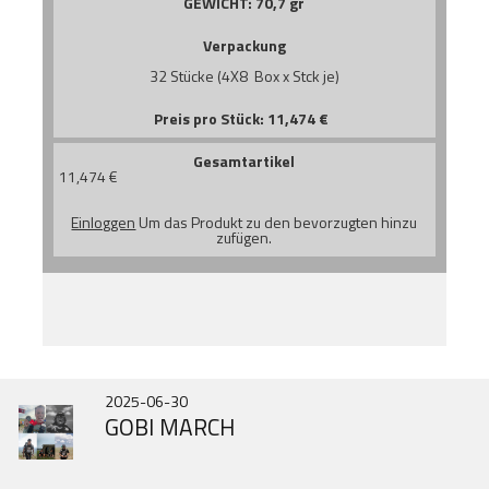
GEWICHT:
70,7 gr
Verpackung
32 Stücke (4X8 Box x Stck je)
Preis pro Stück:
11,474
€
Gesamtartikel
11,474
€
Einloggen
Um das Produkt zu den bevorzugten hinzu
zufügen.
2026-07-01
2025-10-31
2025-06-30
DOOR HINGES HISTORY
NEUE IN343
GOBI MARCH