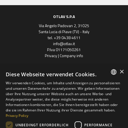
OTLAV S.P.A
Via Angelo Padovan 2, 31025
Santa Lucia di Piave (TV) - Italy
tel. +39 0438 4611
info@otlav.it
P.Iva 01171050261
Privacy
|
Company info
×
Diese Webseite verwendet Cookies.
Wir verwenden Cookies, um Inhalte und Anzeigen zu personalisieren
ENGLISH
und unseren Datenverkehr zu analysieren. Wir geben Informationen
über Ihre Nutzung unserer Website auch an unsere Werbe- und
SPANISH
Analysepartner weiter, die diese möglicherweise mit anderen
Progetto finanziato
Informationen kombinieren, die Sie ihnen bereitgestellt haben oder
con il POR FESR 2014 - 2020
FRENCH
Regione Veneto
die sie im Rahmen Ihrer Nutzung ihrer Dienste gesammelt haben.
Privacy Policy
GERMAN
Otlav Gruppe S.P.A
UNBEDINGT ERFORDERLICH
PERFORMANCE
POLISH