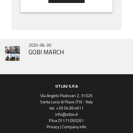
2026-07-01
2025-10-31
2025-06-30
DOOR HINGES HISTORY
NEUE IN343
GOBI MARCH
OTLAV S.P.A
Via Angelo Padovan 2, 31025
Santa Lucia di Piave (TV) - Italy
tel. +39 0438 4611
info@otlav.it
P.Iva 01171050261
Privacy
|
Company info