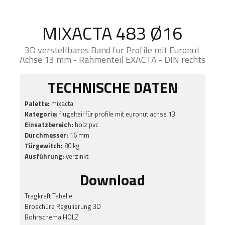
MIXACTA 483 Ø16
3D verstellbares Band für Profile mit Euronut
Achse 13 mm - Rahmenteil EXACTA - DIN rechts
TECHNISCHE DATEN
Palette:
mixacta
Kategorie:
flügelteil für profile mit euronut achse 13
Einsatzbereich:
holz pvc
Durchmesser:
16 mm
Türgewitch:
80 kg
Ausführung:
verzinkt
Download
Tragkraft Tabelle
Broschüre Regulierung 3D
Bohrschema HOLZ