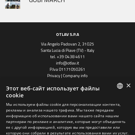
OTLAV S.P.A
Via Angelo Padovan 2, 31025
Santa Lucia di Piave (TV) - Italy
tel. +39 0438 4611
info@otlav.it
P.Iva 01171050261
Privacy
|
Company info
×
Этот веб-сайт использует файлы
cookie
ENGLISH
Мы используем файлы cookie для персонализации контента,
рекламы и анализа нашего трафика. Мы также передаем
SPANISH
информацию об использовании вами нашего сайта нашим
партнерам по рекламе и аналитике, которые могут объединять
FRENCH
Progetto finanziato
ее с другой информацией, которую вы им предоставили или
con il POR FESR 2014 - 2020
Regione Veneto
GERMAN
которую они собрали в результате использования вами их услуг.