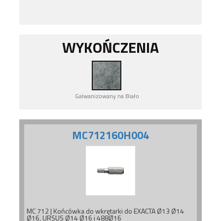
WYKOŃCZENIA
Galwanizowany na Biało
MC712160H004
MC 712 | Końcówka do wkrętarki do EXACTA Ø13 Ø14
Ø16, URSUS Ø14 Ø16 i 488Ø16