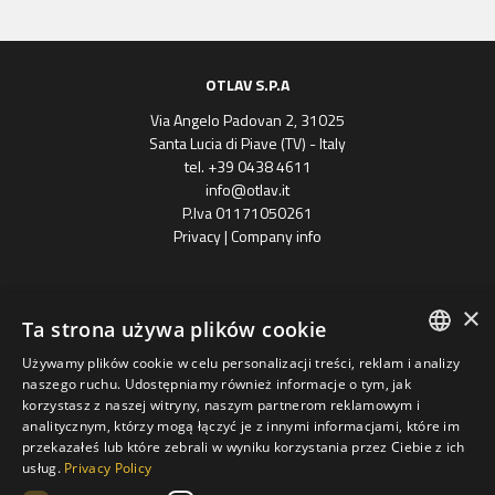
OTLAV S.P.A
Via Angelo Padovan 2, 31025
Santa Lucia di Piave (TV) - Italy
tel. +39 0438 4611
info@otlav.it
P.Iva 01171050261
Privacy
|
Company info
×
Ta strona używa plików cookie
Używamy plików cookie w celu personalizacji treści, reklam i analizy
ENGLISH
naszego ruchu. Udostępniamy również informacje o tym, jak
korzystasz z naszej witryny, naszym partnerom reklamowym i
Progetto finanziato
SPANISH
analitycznym, którzy mogą łączyć je z innymi informacjami, które im
con il POR FESR 2014 - 2020
Regione Veneto
przekazałeś lub które zebrali w wyniku korzystania przez Ciebie z ich
FRENCH
usług.
Privacy Policy
Grupa Otlav S.P.A
GERMAN