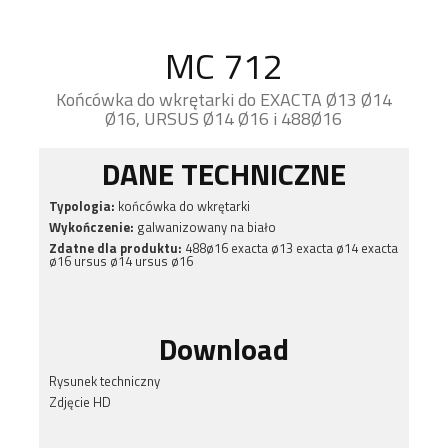
MC 712
Końcówka do wkrętarki do EXACTA Ø13 Ø14
Ø16, URSUS Ø14 Ø16 i 488Ø16
DANE TECHNICZNE
Typologia:
końcówka do wkrętarki
Wykończenie:
galwanizowany na biało
Zdatne dla produktu:
488ø16 exacta ø13 exacta ø14 exacta
ø16 ursus ø14 ursus ø16
Download
Rysunek techniczny
Zdjęcie HD