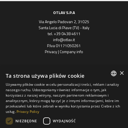
OTLAV S.P.A
Via Angelo Padovan 2, 31025
Santa Lucia di Piave (TV) - Italy
tel. +39 0438 4611
info@otlav.it
P.Iva 01171050261
Privacy
|
Company info
×
Ta strona używa plików cookie
Używamy plików cookie w celu personalizacji treści, reklam i analizy
ENGLISH
naszego ruchu. Udostępniamy również informacje o tym, jak
korzystasz z naszej witryny, naszym partnerom reklamowym i
Progetto finanziato
SPANISH
analitycznym, którzy mogą łączyć je z innymi informacjami, które im
con il POR FESR 2014 - 2020
Regione Veneto
przekazałeś lub które zebrali w wyniku korzystania przez Ciebie z ich
FRENCH
usług.
Privacy Policy
Grupa Otlav S.P.A
GERMAN
NIEZBĘDNE
WYDAJNOŚĆ
POLISH