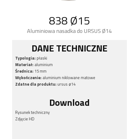
838 Ø15
Aluminiowa nasadka do URSUS Ø14
DANE TECHNICZNE
Typologia:
płaski
Materiał:
aluminium
Średnica:
15 mm
Wykończenie:
aluminium niklowane matowe
Zdatne dla produktu:
ursus ø14
Download
Rysunek techniczny
Zdjęcie HD