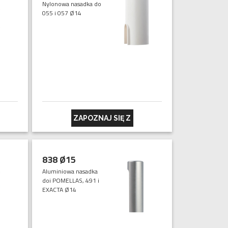
Nylonowa nasadka do
055 i 057 Ø14
ZAPOZNAJ SIĘ Z
838 Ø15
Aluminiowa nasadka
doi POMELLAS, 491 i
EXACTA Ø14