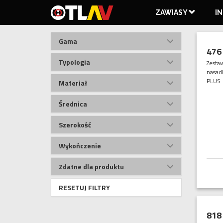
ZAWIASY
I
Gama
476
Typologia
Zesta
nasad
PLUS
Materiał
ZAWIASY
REGULOWANY
WPUSZCZANE
C
AKCESORIA
SALVADITA
Średnica
Szerokość
Wykończenie
Zdatne dla produktu
RESETUJ FILTRY
818