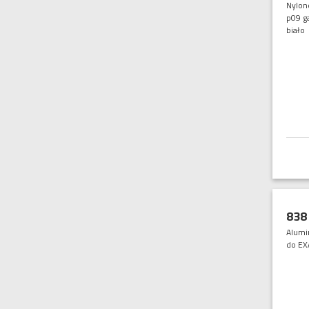
Nylon
p09 g
biało
838
Alumi
do EX