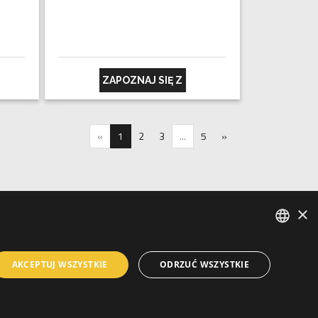
ZAPOZNAJ SIĘ Z
«
1
2
3
...
5
»
×
GRUPA OTLAV S.P.A
PROGETTO
FINANZIATO CON IL
ENGLISH
POR FESR 2014 -
2020
AKCEPTUJ WSZYSTKIE
ODRZUĆ WSZYSTKIE
REGIONE VENETO
SPANISH
FRENCH
Site created by