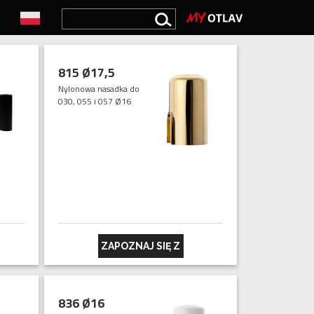
815 Ø17,5
Nylonowa nasadka do
030, 055 i 057 Ø16
ZAPOZNAJ SIĘ Z
836 Ø16