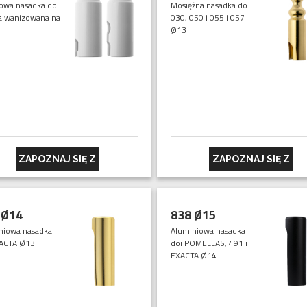
owa nasadka do
Mosiężna nasadka do
alwanizowana na
030, 050 i 055 i 057
Ø13
ZAPOZNAJ SIĘ Z
ZAPOZNAJ SIĘ Z
 Ø14
838 Ø15
niowa nasadka
Aluminiowa nasadka
ACTA Ø13
doi POMELLAS, 491 i
EXACTA Ø14