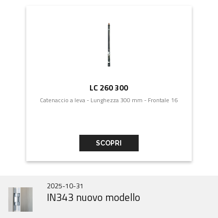
LC 260 300
Catenaccio a leva - Lunghezza 300 mm - Frontale 16
SCOPRI
2026-07-01
2025-10-31
2025-06-16
STORIA DELLE...
IN343 nuovo modello
Gobi March