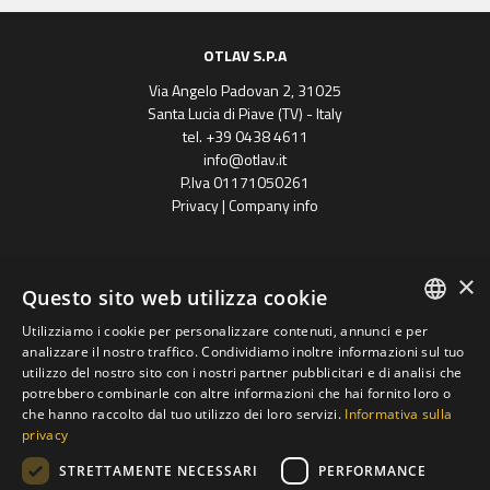
OTLAV S.P.A
Via Angelo Padovan 2, 31025
Santa Lucia di Piave (TV) - Italy
tel. +39 0438 4611
info@otlav.it
P.Iva 01171050261
Privacy
|
Company info
×
Questo sito web utilizza cookie
Utilizziamo i cookie per personalizzare contenuti, annunci e per
ENGLISH
analizzare il nostro traffico. Condividiamo inoltre informazioni sul tuo
utilizzo del nostro sito con i nostri partner pubblicitari e di analisi che
Progetto finanziato
SPANISH
potrebbero combinarle con altre informazioni che hai fornito loro o
con il POR FESR 2014 - 2020
Regione Veneto
che hanno raccolto dal tuo utilizzo dei loro servizi.
Informativa sulla
FRENCH
privacy
Gruppo Otlav S.P.A
GERMAN
STRETTAMENTE NECESSARI
PERFORMANCE