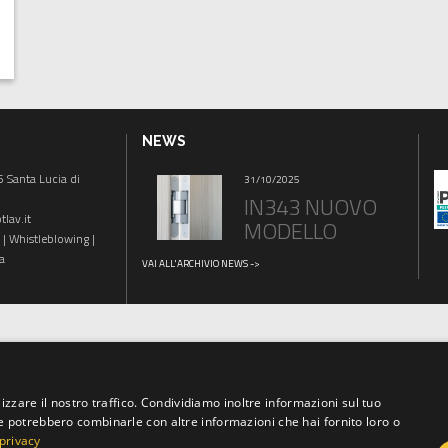
NEWS
 Santa Lucia di
01/07/2026
31/10/2025
16/06/2025
STORIA
IN343 NUOVO
GOBI MARCH
lav.it
DELLE...
MODELLO
|
Whistleblowing
|
a
VAI ALL'ARCHIVIO NEWS ->
izzare il nostro traffico. Condividiamo inoltre informazioni sul tuo
 che potrebbero combinarle con altre informazioni che hai fornito loro o
 privacy