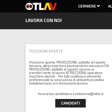
CERNIERE
A
LAVORA CON NOI
INVISIBILI
REGOLABILI
A
ACCESSORI
SALVADITA
POSIZIONI APERTE
Posizione aperte: PRODUZIONE: addetto al reparto
torneria, attrezzista torni plurimandrino meccanici/CN
PRODUZIONE: addetto al reparto riprese su
transfer/centri di lavoro ATTREZZERIA: operatore
macchine utensili. Per tutti costituisce elemento
preferenziale la conoscenza di ambienti produttivi
metalmeccanici e/o formazione tecnica
Invia la tua candidatura a selezione@otlav.it
CANDIDATI