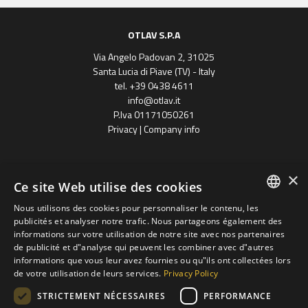
OTLAV S.P.A
Via Angelo Padovan 2, 31025
Santa Lucia di Piave (TV) - Italy
tel. +39 0438 4611
info@otlav.it
P.Iva 01171050261
Privacy
|
Company info
×
Ce site Web utilise des cookies
Nous utilisons des cookies pour personnaliser le contenu, les
ENGLISH
publicités et analyser notre trafic. Nous partageons également des
informations sur votre utilisation de notre site avec nos partenaires
Progetto finanziato
SPANISH
de publicité et d"analyse qui peuvent les combiner avec d"autres
con il POR FESR 2014 - 2020
Regione Veneto
informations que vous leur avez fournies ou qu"ils ont collectées lors
FRENCH
de votre utilisation de leurs services.
Privacy Policy
groupe Otlav S.P.A
GERMAN
STRICTEMENT NÉCESSAIRES
PERFORMANCE