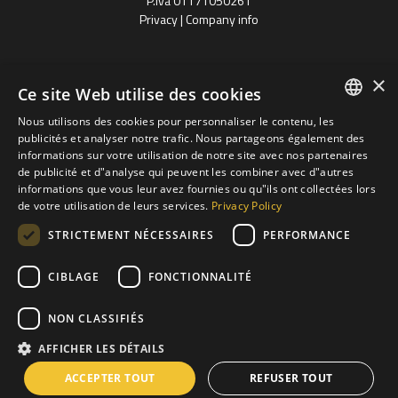
P.Iva 01171050261
Privacy
|
Company info
×
Ce site Web utilise des cookies
Nous utilisons des cookies pour personnaliser le contenu, les
ENGLISH
publicités et analyser notre trafic. Nous partageons également des
informations sur votre utilisation de notre site avec nos partenaires
Progetto finanziato
SPANISH
de publicité et d"analyse qui peuvent les combiner avec d"autres
con il POR FESR 2014 - 2020
Regione Veneto
informations que vous leur avez fournies ou qu"ils ont collectées lors
FRENCH
de votre utilisation de leurs services.
Privacy Policy
groupe Otlav S.P.A
GERMAN
STRICTEMENT NÉCESSAIRES
PERFORMANCE
POLISH
CIBLAGE
FONCTIONNALITÉ
RUSSIAN
ITALIAN
NON CLASSIFIÉS
AFFICHER LES DÉTAILS
ACCEPTER TOUT
REFUSER TOUT
Site created by