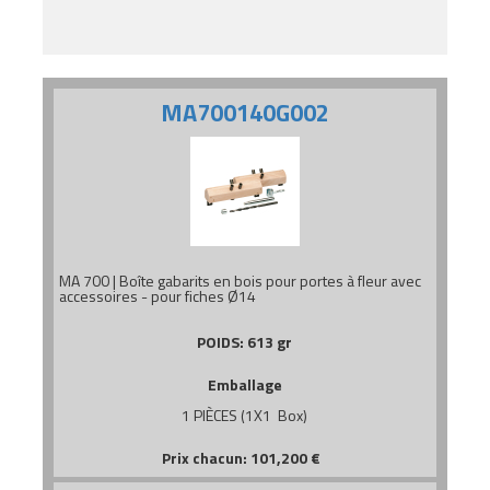
MA700140G002
MA 700 | Boîte gabarits en bois pour portes à fleur avec
accessoires - pour fiches Ø14
POIDS:
613 gr
Emballage
1 PIÈCES (1X1 Box)
Prix chacun:
101,200
€