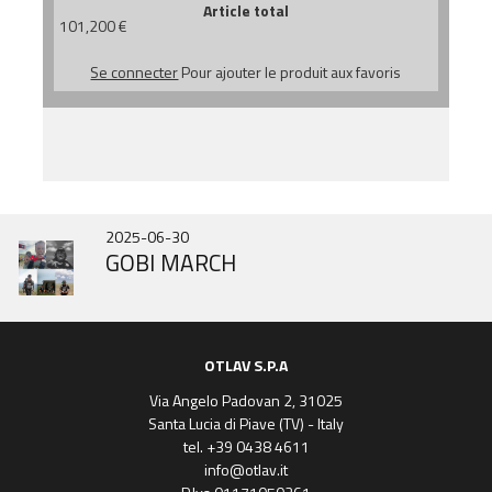
Article total
101,200
€
Se connecter
Pour ajouter le produit aux favoris
2025-10-31
2025-06-30
2020-09-15
IN343 Nouveau Modèle
GOBI MARCH
TRIXACTA
OTLAV S.P.A
Via Angelo Padovan 2, 31025
Santa Lucia di Piave (TV) - Italy
tel. +39 0438 4611
info@otlav.it