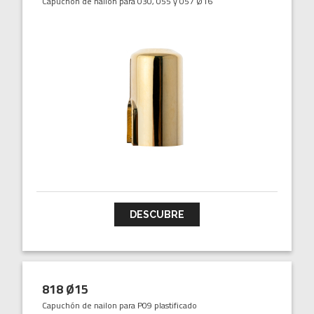
Capuchón de nailon para 030, 055 y 057 Ø16
DESCUBRE
818 Ø15
Capuchón de nailon para P09 plastificado