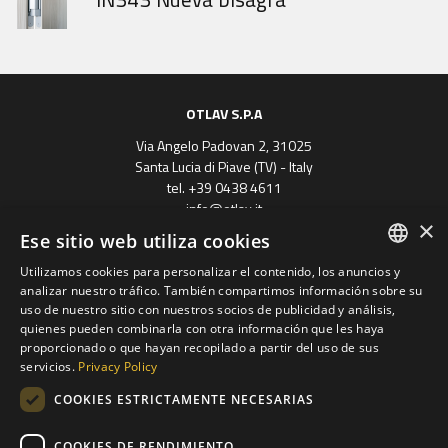
OTLAV S.P.A
Via Angelo Padovan 2, 31025
Santa Lucia di Piave (TV) - Italy
tel. +39 0438 4611
info@otlav.it
×
P.Iva 01171050261
Ese sitio web utiliza cookies
Privacy
|
Company info
Utilizamos cookies para personalizar el contenido, los anuncios y
ENGLISH
analizar nuestro tráfico. También compartimos información sobre su
uso de nuestro sitio con nuestros socios de publicidad y análisis,
SPANISH
quienes pueden combinarla con otra información que les haya
proporcionado o que hayan recopilado a partir del uso de sus
FRENCH
servicios.
Privacy Policy
GERMAN
COOKIES ESTRICTAMENTE NECESARIAS
Progetto finanziato
POLISH
con il POR FESR 2014 - 2020
Regione Veneto
COOKIES DE RENDIMIENTO