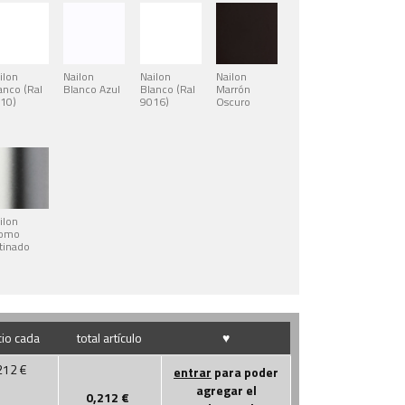
ilon
Nailon
Nailon
Nailon
anco (Ral
Blanco Azul
Blanco (Ral
Marrón
10)
9016)
Oscuro
ilon
romo
tinado
io cada
total artículo
♥
212
€
entrar
para poder
agregar el
0,212
€