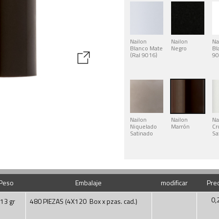
Nailon
Nailon
Na
Blanco Mate
Negro
Bl
(Ral 9016)
90
Nailon
Nailon
Na
Niquelado
Marrón
C
Satinado
Sa
Peso
Embalaje
modificar
Prec
0,
13 gr
480 PIEZAS (4X120 Box x pzas. cad.)