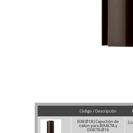
Código / Descripción
838 Ø18 | Capuchón de
2,4
nailon para BIXACTA y
EXACTA Ø16