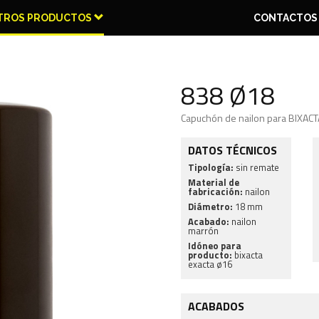
TROS PRODUCTOS
CONTACTOS
838 Ø18
Capuchón de nailon para BIXAC
OS PARTES
TRES
PARA
CON
PIVOT
PARTES
PERFILES
PLAQUETAS
GOZNE
CAPUCHONES
PLANTILLAS
PASADORES
CANAL 16
DATOS TÉCNICOS
Tipología:
sin remate
Material de
fabricación:
nailon
Diámetro:
18 mm
Acabado:
nailon
marrón
Idóneo para
producto:
bixacta
exacta ø16
ACABADOS