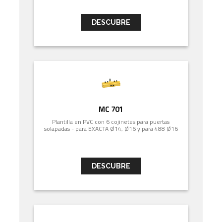
DESCUBRE
MC 701
Plantilla en PVC con 6 cojinetes para puertas
solapadas - para EXACTA Ø14, Ø16 y para 488 Ø16
DESCUBRE