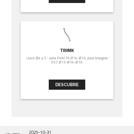
TRIMK
Llave Ø4 a S - para EXACTA Ø14-Ø16, para bisagras
057 Ø13-Ø14-Ø16
DESCUBRE
2026-07-01
2026-06-30
2025-10-31