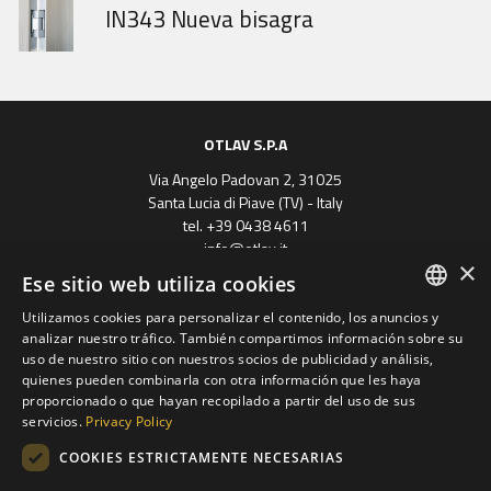
STORIA DELLE...
GOBI MARCH
IN343 Nueva bisagra
OTLAV S.P.A
Via Angelo Padovan 2, 31025
Santa Lucia di Piave (TV) - Italy
tel. +39 0438 4611
info@otlav.it
×
P.Iva 01171050261
Ese sitio web utiliza cookies
Privacy
|
Company info
Utilizamos cookies para personalizar el contenido, los anuncios y
ENGLISH
analizar nuestro tráfico. También compartimos información sobre su
uso de nuestro sitio con nuestros socios de publicidad y análisis,
SPANISH
quienes pueden combinarla con otra información que les haya
proporcionado o que hayan recopilado a partir del uso de sus
FRENCH
servicios.
Privacy Policy
GERMAN
COOKIES ESTRICTAMENTE NECESARIAS
Progetto finanziato
POLISH
con il POR FESR 2014 - 2020