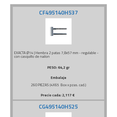
CF495140H537
EXACTA Ø14 | Hembra 2 patas 7,8x57 mm - regulable -
con casquillo de nailon
PESO:
64,2 gr
Embalaje
260 PIEZAS (4X65 Box x pzas. cad.)
Precio cada:
2,117
€
CG495140H525