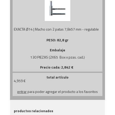
EXACTA Ø14 | Macho con 2 patas 7,8x57 mm - regulable
PESO:
82,8 gr
Embalaje
130 PIEZAS (2X65 Box x pzas. cad.)
Precio cada:
2,842
€
total artículo
4,959
€
entrar
para poder agregar el producto a los favoritos
productos relacionados