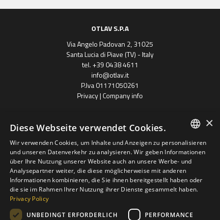
OTLAV S.P.A
Via Angelo Padovan 2, 31025
Santa Lucia di Piave (TV) - Italy
tel. +39 0438 4611
info@otlav.it
P.Iva 01171050261
Privacy
|
Company info
×
Diese Webseite verwendet Cookies.
Wir verwenden Cookies, um Inhalte und Anzeigen zu personalisieren
ENGLISH
und unseren Datenverkehr zu analysieren. Wir geben Informationen
über Ihre Nutzung unserer Website auch an unsere Werbe- und
SPANISH
Analysepartner weiter, die diese möglicherweise mit anderen
Progetto finanziato
Informationen kombinieren, die Sie ihnen bereitgestellt haben oder
con il POR FESR 2014 - 2020
FRENCH
Regione Veneto
die sie im Rahmen Ihrer Nutzung ihrer Dienste gesammelt haben.
Privacy Policy
GERMAN
Otlav Gruppe S.P.A
UNBEDINGT ERFORDERLICH
PERFORMANCE
POLISH