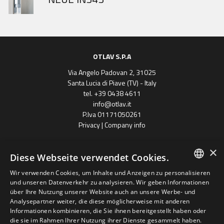
OTLAV S.P.A
Via Angelo Padovan 2, 31025
Santa Lucia di Piave (TV) - Italy
tel. +39 0438 4611
info@otlav.it
P.Iva 01171050261
Privacy
|
Company info
×
Diese Webseite verwendet Cookies.
Wir verwenden Cookies, um Inhalte und Anzeigen zu personalisieren
ENGLISH
und unseren Datenverkehr zu analysieren. Wir geben Informationen
über Ihre Nutzung unserer Website auch an unsere Werbe- und
SPANISH
Analysepartner weiter, die diese möglicherweise mit anderen
Progetto finanziato
Informationen kombinieren, die Sie ihnen bereitgestellt haben oder
con il POR FESR 2014 - 2020
FRENCH
Regione Veneto
die sie im Rahmen Ihrer Nutzung ihrer Dienste gesammelt haben.