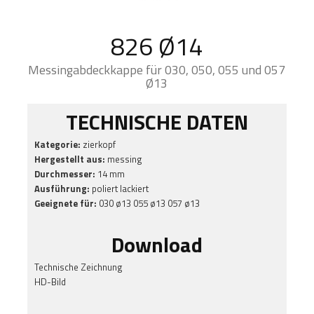
826 Ø14
Messingabdeckkappe für 030, 050, 055 und 057
Ø13
TECHNISCHE DATEN
Kategorie:
zierkopf
Hergestellt aus:
messing
Durchmesser:
14 mm
Ausführung:
poliert lackiert
Geeignete für:
030 ø13 055 ø13 057 ø13
Download
Technische Zeichnung
HD-Bild