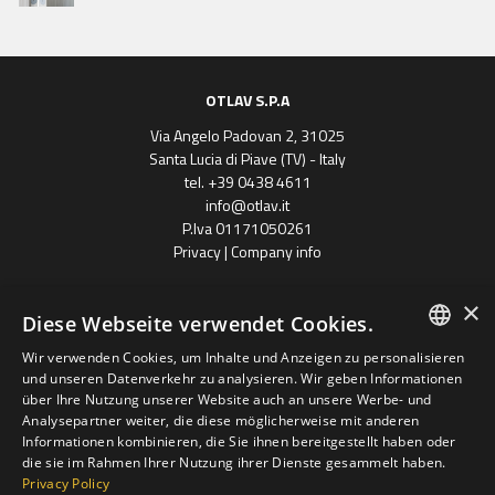
OTLAV S.P.A
Via Angelo Padovan 2, 31025
Santa Lucia di Piave (TV) - Italy
tel. +39 0438 4611
info@otlav.it
P.Iva 01171050261
Privacy
|
Company info
×
Diese Webseite verwendet Cookies.
Wir verwenden Cookies, um Inhalte und Anzeigen zu personalisieren
ENGLISH
und unseren Datenverkehr zu analysieren. Wir geben Informationen
über Ihre Nutzung unserer Website auch an unsere Werbe- und
SPANISH
Analysepartner weiter, die diese möglicherweise mit anderen
Progetto finanziato
Informationen kombinieren, die Sie ihnen bereitgestellt haben oder
con il POR FESR 2014 - 2020
FRENCH
Regione Veneto
die sie im Rahmen Ihrer Nutzung ihrer Dienste gesammelt haben.
Privacy Policy
GERMAN