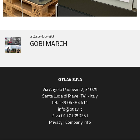
2026-07-01
2025-09-31
2025-06-30
DOOR HINGES HISTORY
IN343 BRAND NEW
GOBI MARCH
OTLAV S.P.A
Via Angelo Padovan 2, 31025
Santa Lucia di Piave (TV) - Italy
tel. +39 0438 4611
info@otlav.it
P.Iva 01171050261
Privacy
|
Company info