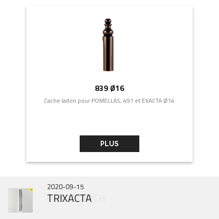
839 Ø16
Cache laiton pour POMELLAS, 491 et EXACTA Ø14
PLUS
2025-10-31
2025-06-30
2020-09-15
IN343 Nouveau Modèle
GOBI MARCH
TRIXACTA