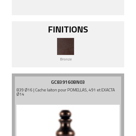
FINITIONS
Bronze
GC839160BN03
839 Ø16 | Cache laiton pour POMELLAS, 491 et EXACTA
Ø14