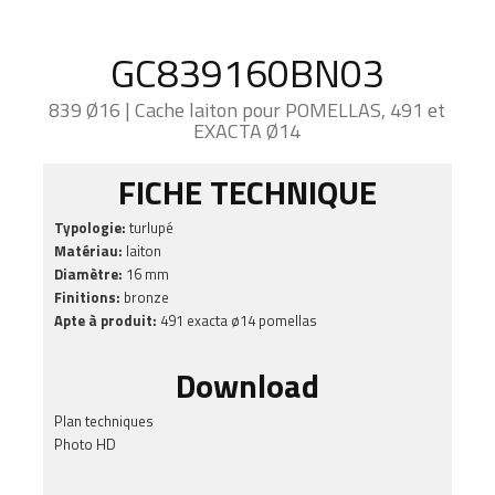
GC839160BN03
839 Ø16 | Cache laiton pour POMELLAS, 491 et
EXACTA Ø14
FICHE TECHNIQUE
Typologie:
turlupé
Matériau:
laiton
Diamètre:
16 mm
Finitions:
bronze
Apte à produit:
491 exacta ø14 pomellas
Download
Plan techniques
Photo HD