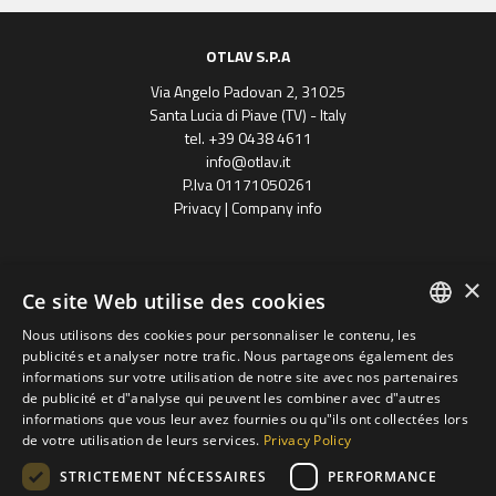
OTLAV S.P.A
Via Angelo Padovan 2, 31025
Santa Lucia di Piave (TV) - Italy
tel. +39 0438 4611
info@otlav.it
P.Iva 01171050261
Privacy
|
Company info
×
Ce site Web utilise des cookies
Nous utilisons des cookies pour personnaliser le contenu, les
ENGLISH
publicités et analyser notre trafic. Nous partageons également des
informations sur votre utilisation de notre site avec nos partenaires
Progetto finanziato
SPANISH
de publicité et d"analyse qui peuvent les combiner avec d"autres
con il POR FESR 2014 - 2020
Regione Veneto
informations que vous leur avez fournies ou qu"ils ont collectées lors
FRENCH
de votre utilisation de leurs services.
Privacy Policy
groupe Otlav S.P.A
GERMAN
STRICTEMENT NÉCESSAIRES
PERFORMANCE