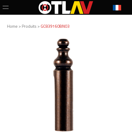
Home > Produits >
GC839160BN03