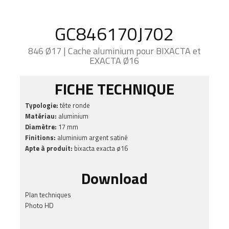
GC846170J702
846 Ø17 | Cache aluminium pour BIXACTA et
EXACTA Ø16
FICHE TECHNIQUE
Typologie:
tête ronde
Matériau:
aluminium
Diamètre:
17 mm
Finitions:
aluminium argent satiné
Apte à produit:
bixacta exacta ø16
Download
Plan techniques
Photo HD