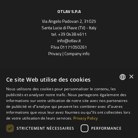
OTLAV S.P.A
Via Angelo Padovan 2, 31025
Santa Lucia di Piave (TV) - Italy
tel. +39 0438 4611
info@otlav.it
P.Iva 01171050261
Privacy
|
Company info
×
Ce site Web utilise des cookies
Nous utilisons des cookies pour personnaliser le contenu, les
ENGLISH
publicités et analyser notre trafic. Nous partageons également des
informations sur votre utilisation de notre site avec nos partenaires
Progetto finanziato
SPANISH
de publicité et d"analyse qui peuvent les combiner avec d"autres
con il POR FESR 2014 - 2020
Regione Veneto
informations que vous leur avez fournies ou qu"ils ont collectées lors
FRENCH
de votre utilisation de leurs services.
Privacy Policy
groupe Otlav S.P.A
GERMAN
STRICTEMENT NÉCESSAIRES
PERFORMANCE
POLISH