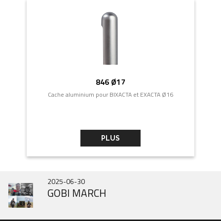
846 Ø17
Cache aluminium pour BIXACTA et EXACTA Ø16
PLUS
2025-10-31
2025-06-30
2020-09-15
IN343 Nouveau Modèle
GOBI MARCH
TRIXACTA