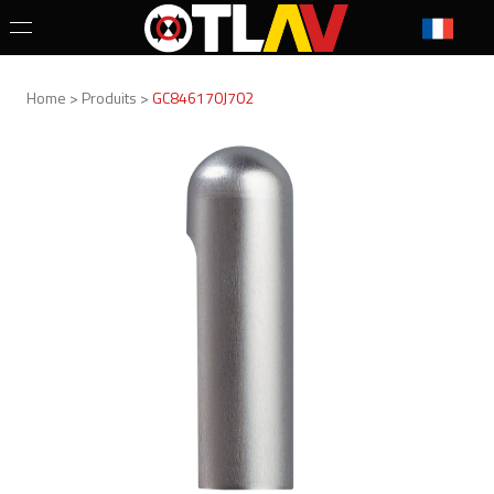
Home > Produits >
GC846170J702